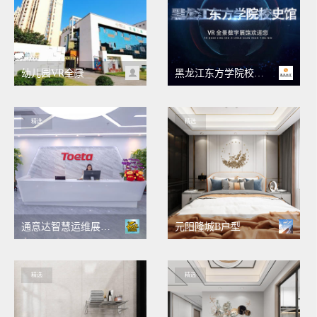
幼儿园VR全景
黑龙江东方学院校史馆
精选
精选
通意达智慧运维展厅VR
元阳隆城B户型
精选
精选