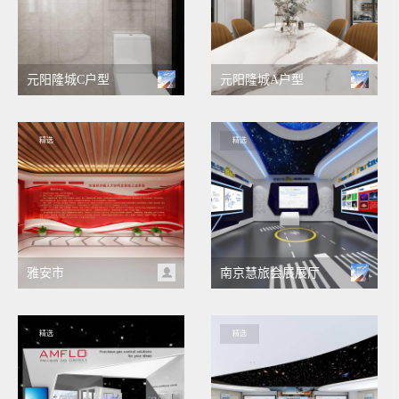
元阳隆城C户型
元阳隆城A户型
精选
精选
雅安市
南京慧旅会展展厅
精选
精选