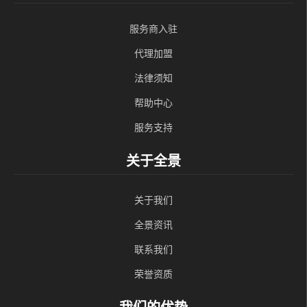
服务商入驻
代理加盟
法律须知
帮助中心
服务支持
关于全景
关于我们
全景资讯
联系我们
荣誉资质