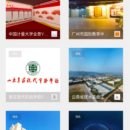
中国计量大学全景VR党史党建馆
广州市国防教育中心VR云展
精选
精选
枣庄现代实验学校VR全景
云南省建水县曲江中学
精选
精选