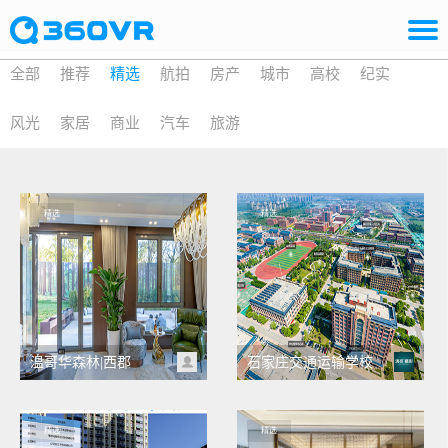
全部
推荐
精选
航拍
房产
城市
高校
纪实
风光
家居
商业
汽车
旅游
精选
精选
温哥华森林|西郡
石家庄交通运输学校
精选
精选