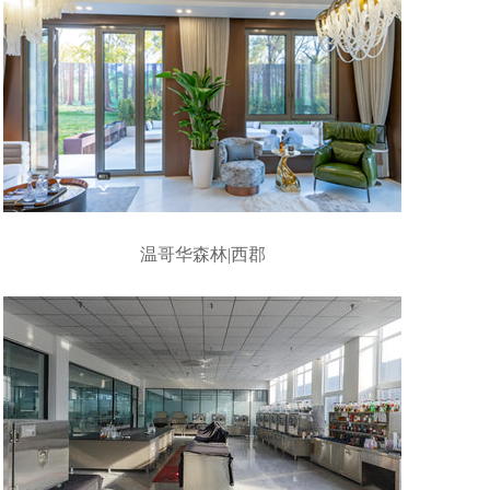
温哥华森林|西郡