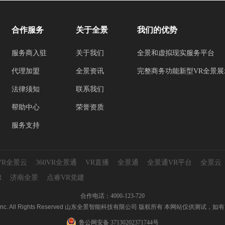
合作服务
关于全景
我们的优势
服务商入驻
关于我们
全景和虚拟现实服务平台
代理加盟
全景资讯
完整商务功能新型VR全景展
法律须知
联系我们
帮助中心
荣誉资质
服务支持
0VR全景云
360VR全景通
VR直播
全景通
全景通VR平台
全景云
R
济南全景
点睿VR党建
合作电话：4000-123-720
yun.com Inc. All Rights Reserved 山东全景智能科技有限公司 版权所有 本网站仅
鲁公网安备 37130202371744号