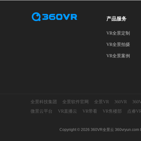
产品服务
VR全景定制
VR全景拍摄
VR全景案例
全景科技集团
全景软件官网
全景VR
360VR
36
微景云平台
VR直播云
VR带看
VR售楼部
点睿V
Copyright © 2026 360VR全景云 360vr