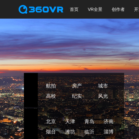
首页
VR全景
创作者
开
航拍
房产
城市
高校
纪实
风光
北京
天津
青岛
济南
烟台
潍坊
临沂
淄博