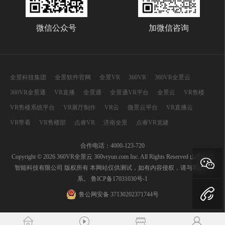
微信公众号
加微信咨询
全景科技集团
全景软件官网
全景VR
360VR
360VR全景云
360VR全景通
VR直播
全景通
全景通VR平台
全景云
VR售楼
VR售楼系统平台
VR展厅制作
VR云
微景云平台
VR直播云
VR带看
VR售楼部
点睿VR
济南全景
点睿VR党建
合作电话：4000-123-720
Copyright © 2026 360VR全景云 360vryun.com Inc. All Rights Reserved 山东全景
智能科技有限公司 版权所有 本网站仅供测试，如有内容侵权，请与我们联
系。
鲁ICP备17031030号-1
鲁公网安备 37130202371744号