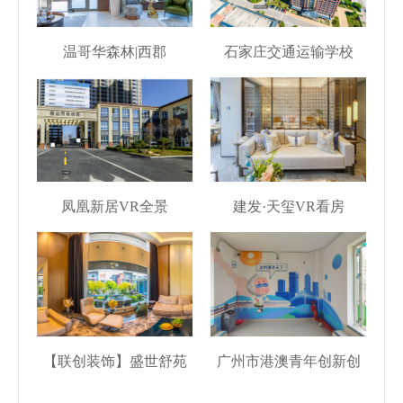
温哥华森林|西郡
石家庄交通运输学校
凤凰新居VR全景
建发·天玺VR看房
【联创装饰】盛世舒苑
广州市港澳青年创新创