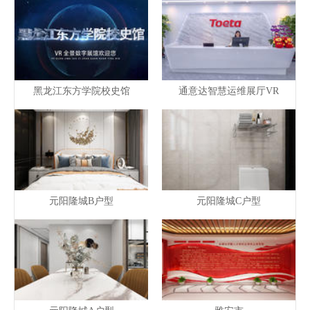
黑龙江东方学院校史馆
通意达智慧运维展厅VR
元阳隆城B户型
元阳隆城C户型