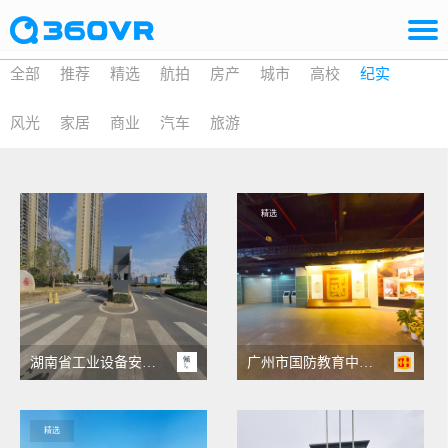
全部
推荐
精选
航拍
房产
城市
高校
纪实
风光
家居
商业
汽车
旅游
精选
湖南省工业设备安装有限公司
广州市国防教育中心VR云展
精选