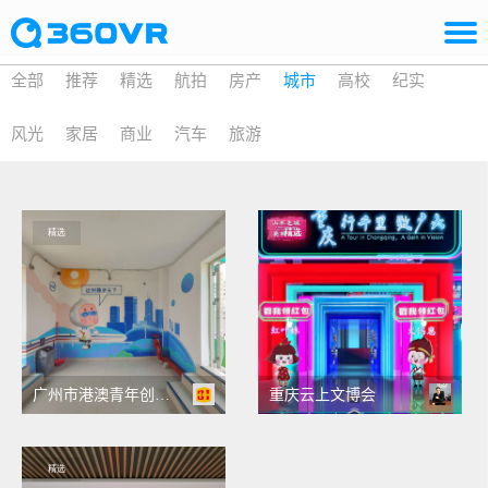
全部
推荐
精选
航拍
房产
城市
高校
纪实
风光
家居
商业
汽车
旅游
精选
精选
广州市港澳青年创新创业服务中心VR全景
重庆云上文博会
精选