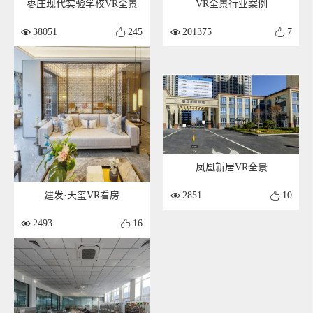
枣庄现代实验学校VR全景
VR全景行业案例
38051
245
201375
7
凤凰新居VR全景
2851
10
建发·天玺VR看房
2493
16