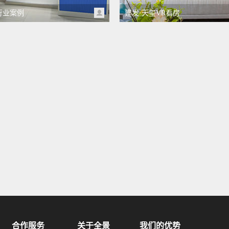
行业案例
建发·天玺VR看房
合作服务
关于全景
我们的优势