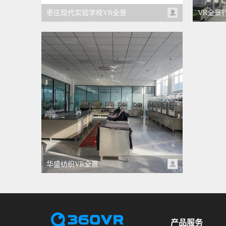
枣庄现代实验学校VR全景
VR全景
华盛纺织VR全景
产品服务