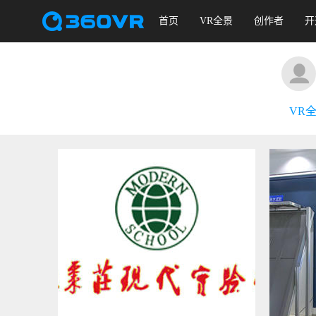
首页
VR全景
创作者
开
VR