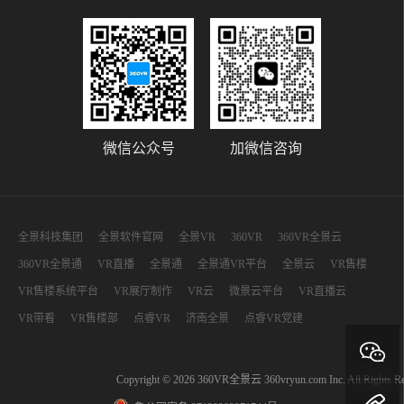
微信公众号
加微信咨询
全景科技集团
全景软件官网
全景VR
360VR
360VR全景云
360VR全景通
VR直播
全景通
全景通VR平台
全景云
VR售楼
VR售楼系统平台
VR展厅制作
VR云
微景云平台
VR直播云
VR带看
VR售楼部
点睿VR
济南全景
点睿VR党建
Copyright © 2026 360VR全景云 360vryun.com I