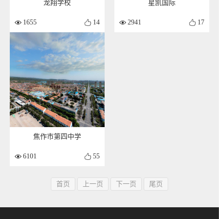
龙翔学校
星凯国际
1655
14
2941
17
焦作市第四中学
6101
55
首页
上一页
下一页
尾页