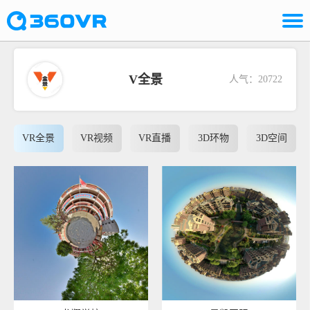
V全景
人气：20722
VR全景
VR视频
VR直播
3D环物
3D空间