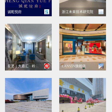
诚乾悦府
浙江未来技术研究院
精选
星艺丨大嘉汇 · 岭秀一方样板房720°全景/雅致轻奢
LANVIN旗舰店