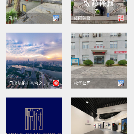
孔林
咸阳钟楼
日出航拍丨苍穹之下壮丽南宁720°VR全景
松华公司