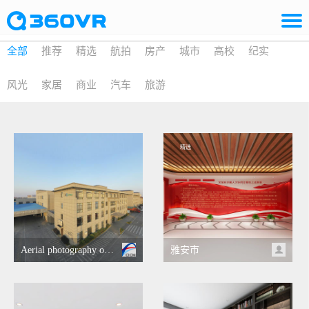
全部
推荐
精选
航拍
房产
城市
高校
纪实
风光
家居
商业
汽车
旅游
精选
Aerial photography of Yalu office
雅安市