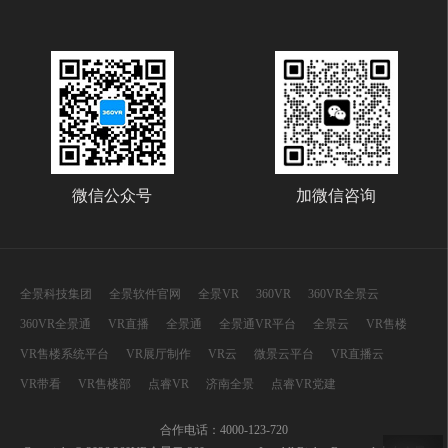
微信公众号
加微信咨询
全景科技集团
全景软件官网
全景VR
360VR
360VR全景云
360VR全景通
VR直播
全景通
全景通VR平台
全景云
VR售楼
VR售楼系统平台
VR展厅制作
VR云
微景云平台
VR直播云
VR带看
VR售楼部
点睿VR
济南全景
点睿VR党建
合作电话：4000-123-720