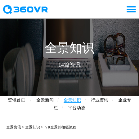
全景知识
14篇资讯
资讯首页
/
全景新闻
/
全景知识
/
行业资讯
/
企业专
栏
/
平台动态
全景资讯
>
全景知识
>
VR全景的拍摄流程