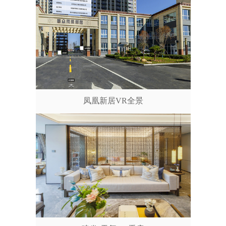
凤凰新居VR全景