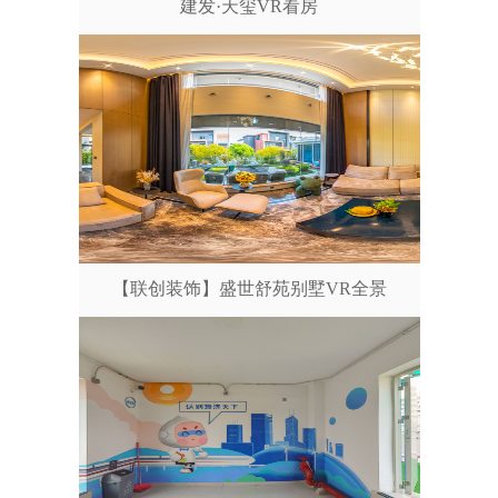
建发·天玺VR看房
【联创装饰】盛世舒苑别墅VR全景