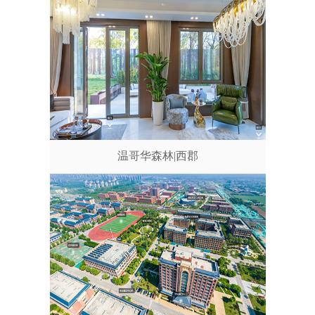
温哥华森林|西郡