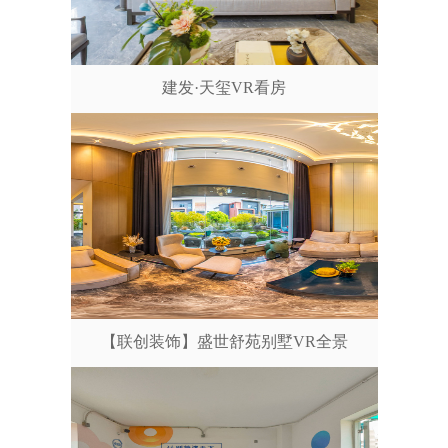
建发·天玺VR看房
【联创装饰】盛世舒苑别墅VR全景