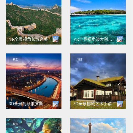
VR全景视角长城之美
VR全景视角澳大利亚游记
精选
精选
3D全景视频俄罗斯游记
3D全景挪威艺术小镇
精选