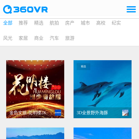
全部
推荐
精选
航拍
房产
城市
高校
纪实
风光
家居
商业
汽车
旅游
精选
金色文旅-花明楼2K
3D全景野外海豚