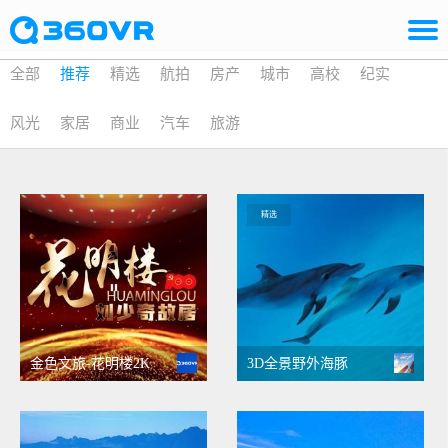
全部
推荐
精选
航拍
房产
城市
高校
纪实
风光
家居
商业
汽车
旅游
精选
金色文旅-花明楼2K
3D全景野外海豚