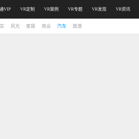
通VIP
VR定制
VR案例
VR专题
VR发现
VR资讯
实
风光
家居
商业
汽车
旅游