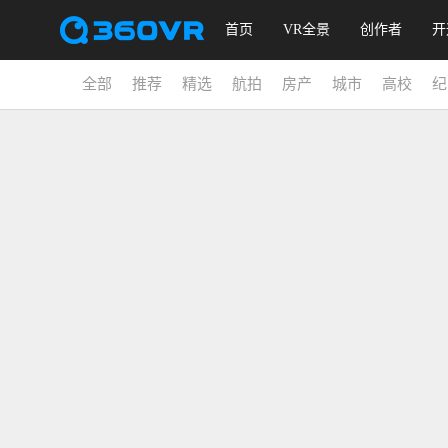
首页
VR全景
创作者
开
全部
推荐
精选
航拍
房产
城市
高校
纪