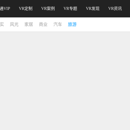
通VIP
VR定制
VR案例
VR专题
VR发现
VR资讯
实
风光
家居
商业
汽车
旅游