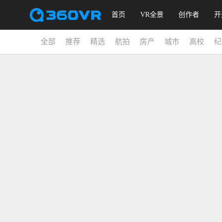
首页
VR全景
创作者
开
全部
推荐
精选
航拍
房产
城市
高校
纪