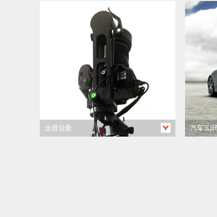
全景设备
汽车3D