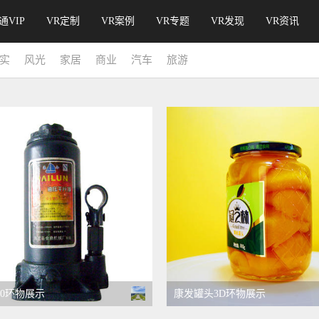
通VIP
VR定制
VR案例
VR专题
VR发现
VR资讯
实
风光
家居
商业
汽车
旅游
60环物展示
康发罐头3D环物展示