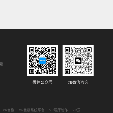
示
微信公众号
加微信咨询
VR售楼
VR售楼系统平台
VR展厅制作
VR云