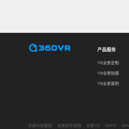
产品服务
VR全景定制
VR全景拍摄
VR全景案例
全景科技集团
全景软件官网
全景VR
360VR
36