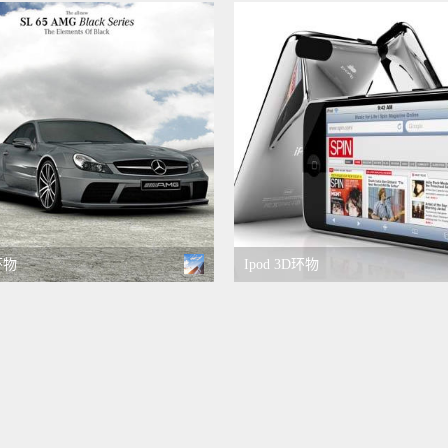
环物
Ipod 3D环物