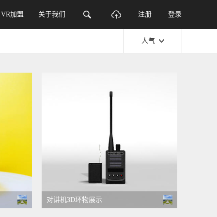
VR加盟
关于我们
注册
登录
人气
对讲机3D环物展示